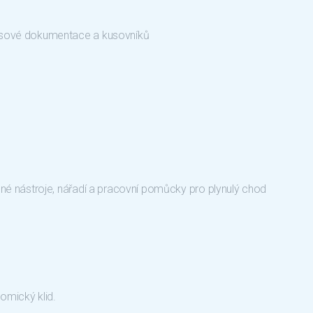
resové dokumentace a kusovníků
bné nástroje, nářadí a pracovní pomůcky pro plynulý chod
omický klid.