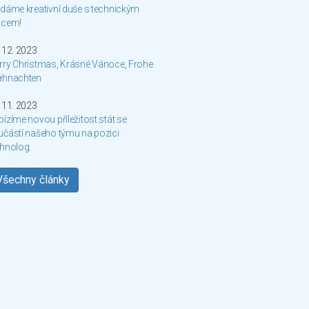
dáme kreativní duše s technickým
dcem!
 12. 2023
rry Christmas, Krásné Vánoce, Frohe
ihnachten
 11. 2023
ízíme novou příležitost stát se
učástí našeho týmu na pozici
chnolog.
Všechny články