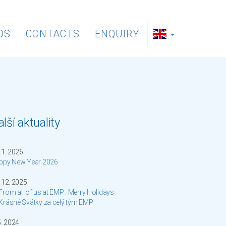
DS
CONTACTS
ENQUIRY
lší aktuality
 1. 2026
ppy New Year 2026
 12. 2025
From all of us at EMP : Merry Holidays
 Krásné Svátky za celý tým EMP
5. 2024