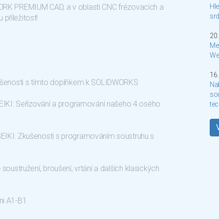
K PREMIUM CAD, a v oblasti CNC frézovacích a
Hle
sr
příležitost!
20.
Me
We
16.
ušenosti s tímto doplňkem k SOLIDWORKS
Nab
so
IKI: Seřizování a programování našeho 4 osého
te
KI: Zkušenosti s programováním soustruhu s
 soustružení, broušení, vrtání a dalších klasických
ni A1-B1