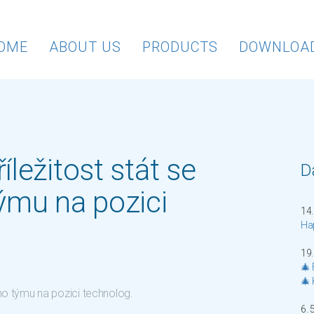
OME
ABOUT US
PRODUCTS
DOWNLOA
ležitost stát se
Da
ýmu na pozici
14.
Ha
19.
🎄 
🎄
ho týmu na pozici technolog.
6. 