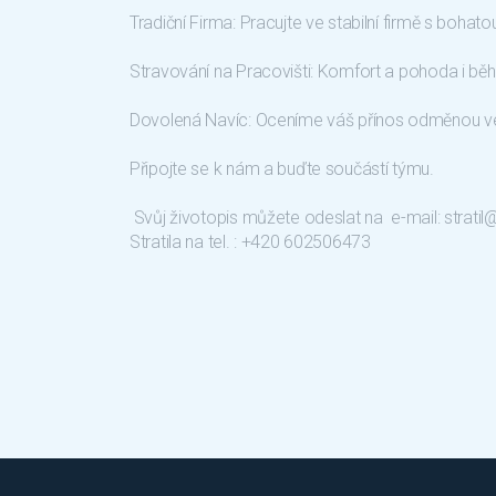
Tradiční Firma: Pracujte ve stabilní firmě s bohatou 
Stravování na Pracovišti: Komfort a pohoda i b
Dovolená Navíc: Oceníme váš přínos odměnou ve
Připojte se k nám a buďte součástí týmu.
Svůj životopis můžete odeslat na e-mail: strat
Stratila na tel. : +420 602506473