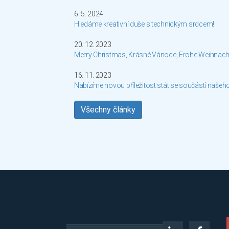
6. 5. 2024
Hledáme kreativní duše s technickým srdcem!
20. 12. 2023
Merry Christmas, Krásné Vánoce, Frohe Weihnach
16. 11. 2023
Nabízíme novou příležitost stát se součástí našeh
Všechny články