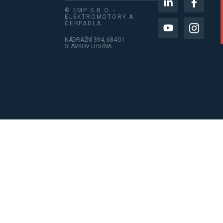
© EMP S.R.O. -
ELEKTROMOTORY A
ČERPADLA
NÁDRAŽNÍ 394, 684 01
SLAVKOV U BRNA