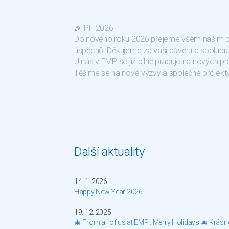
.
.
🎉 PF 2026
Do nového roku 2026 přejeme všem našim pa
úspěchů. Děkujeme za vaši důvěru a spoluprá
U nás v EMP se již pilně pracuje na nových pr
Těšíme se na nové výzvy a společné projekt
Další aktuality
14. 1. 2026
Happy New Year 2026
19. 12. 2025
🎄 From all of us at EMP : Merry Holidays 🎄 Krás