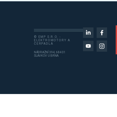
© EMP S.R.O. -
ELEKTROMOTORY A
ČERPADLA
NÁDRAŽNÍ 394, 684 01
SLAVKOV U BRNA