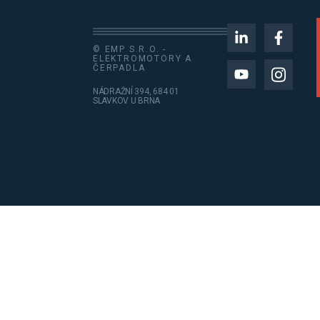
© EMP S.R.O. -
ELEKTROMOTORY A
ČERPADLA
NÁDRAŽNÍ 394, 684 01
SLAVKOV U BRNA