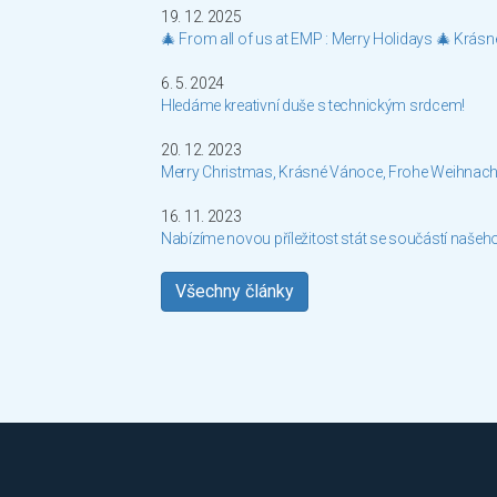
19. 12. 2025
🎄 From all of us at EMP : Merry Holidays 🎄 Krás
6. 5. 2024
Hledáme kreativní duše s technickým srdcem!
20. 12. 2023
Merry Christmas, Krásné Vánoce, Frohe Weihnach
16. 11. 2023
Nabízíme novou příležitost stát se součástí našeh
Všechny články