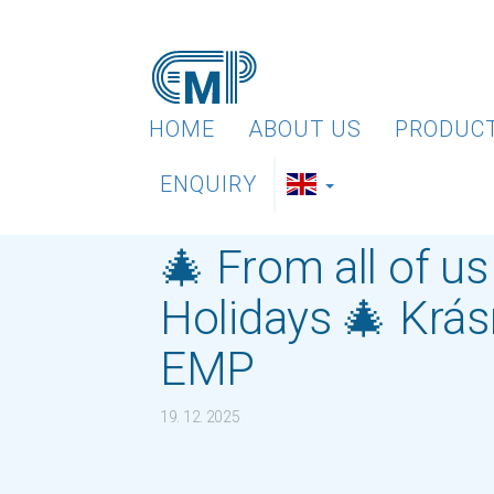
HOME
ABOUT US
PRODUC
ENQUIRY
🎄 From all of u
Holidays 🎄 Krás
EMP
19. 12. 2025