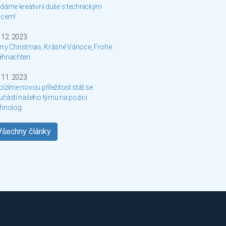
dáme kreativní duše s technickým
dcem!
 12. 2023
rry Christmas, Krásné Vánoce, Frohe
ihnachten
 11. 2023
ízíme novou příležitost stát se
učástí našeho týmu na pozici
chnolog.
Všechny články