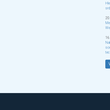
Hle
sr
20.
Me
We
16.
Nab
so
te