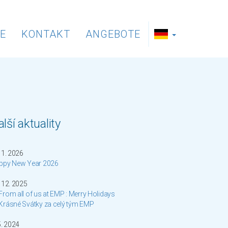
E
KONTAKT
ANGEBOTE
lší aktuality
 1. 2026
ppy New Year 2026
 12. 2025
From all of us at EMP : Merry Holidays
 Krásné Svátky za celý tým EMP
5. 2024