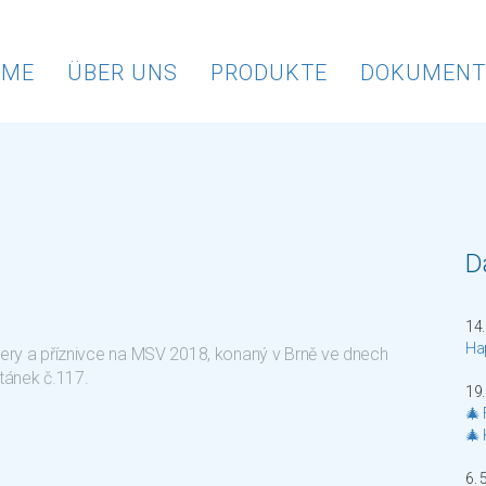
OME
ÜBER UNS
PRODUKTE
DOKUMENT
Da
14.
Ha
ery a příznivce na MSV 2018, konaný v Brně ve dnech
stánek č.117.
19.
🎄 
🎄
6. 