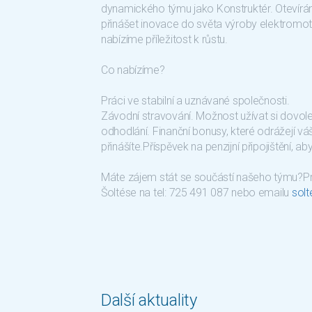
dynamického týmu jako Konstruktér. Otevíráme
přinášet inovace do světa výroby elektromot
nabízíme příležitost k růstu.
Co nabízíme?
Práci ve stabilní a uznávané společnosti.
Závodní stravování. Možnost užívat si dovole
odhodlání. Finanční bonusy, které odrážejí v
přinášíte.Příspěvek na penzijní připojištění,
Máte zájem stát se součástí našeho týmu?Pro 
Šoltése na tel: 725 491 087 nebo emailu
sol
Další aktuality