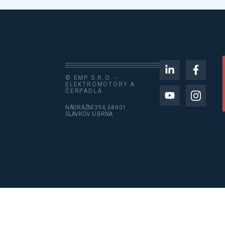
© EMP S.R.O. -
ELEKTROMOTORY A
ČERPADLA
NÁDRAŽNÍ 394, 684 01
SLAVKOV U BRNA