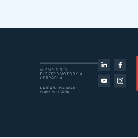
© EMP S.R.O. -
ELEKTROMOTORY A
ČERPADLA
NÁDRAŽNÍ 394, 684 01
SLAVKOV U BRNA