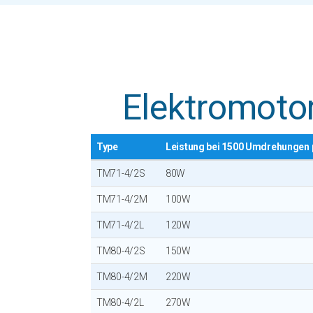
Elektromotor
Type
Leistung bei 1500 Umdrehungen 
TM71-4/2S
80W
TM71-4/2M
100W
TM71-4/2L
120W
TM80-4/2S
150W
TM80-4/2M
220W
TM80-4/2L
270W