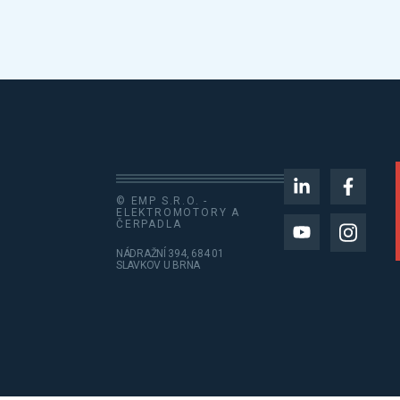
© EMP S.R.O. -
ELEKTROMOTORY A
ČERPADLA
NÁDRAŽNÍ 394, 684 01
SLAVKOV U BRNA