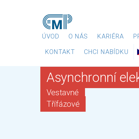
ÚVOD
O NÁS
KARIÉRA
P
KONTAKT
CHCI NABÍDKU
Asynchronní ele
Vestavné
Třífázové