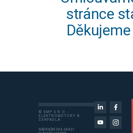
stránce st
Děkujeme 
© EMP S.R.O. -
ELEKTROMOTORY A
ČERPADLA
NÁDRAŽNÍ 394, 684 01