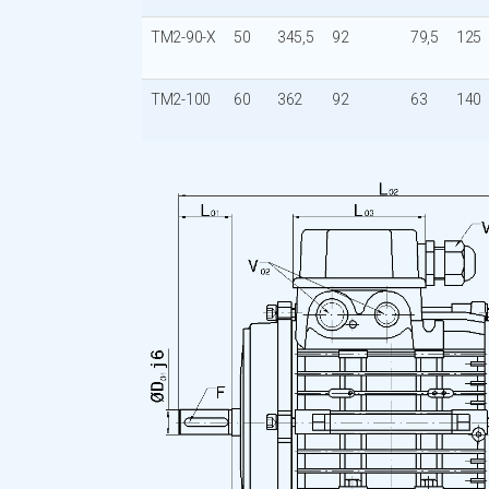
TM2-90-X
50
345,5
92
79,5
125
TM2-100
60
362
92
63
140