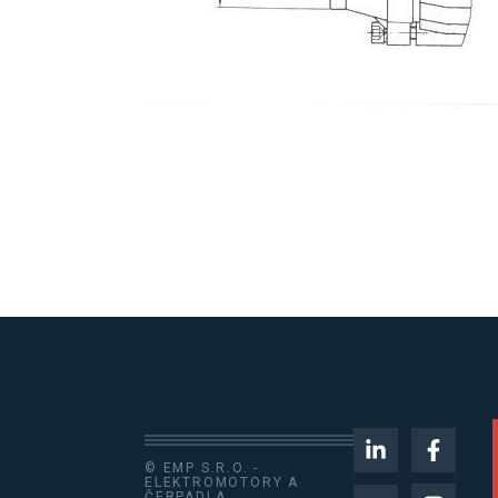
© EMP S.R.O. -
ELEKTROMOTORY A
ČERPADLA