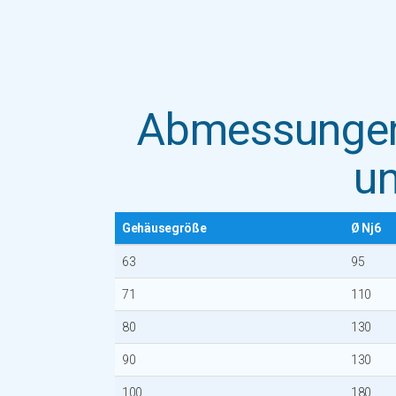
Abmessungen
u
Gehäusegröße
Ø Nj6
63
95
71
110
80
130
90
130
100
180