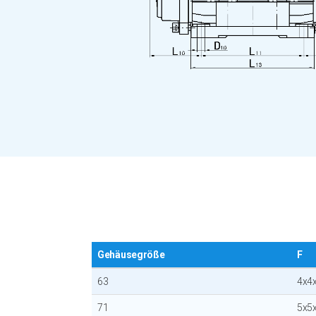
Gehäusegröße
F
63
4x4
71
5x5