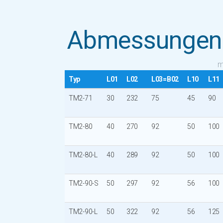
Abmessungen
m
Typ
L01
L02
L03=B02
L10
L11
TM2-71
30
232
75
45
90
TM2-80
40
270
92
50
100
TM2-80-L
40
289
92
50
100
TM2-90-S
50
297
92
56
100
TM2-90-L
50
322
92
56
125