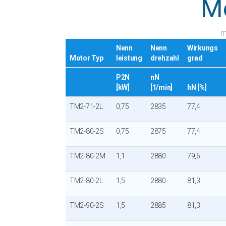
M
m
Nenn
Nenn
Wirkungs
Motor Typ
leistung
drehzahl
grad
P2N
nN
[kW]
[1/min]
hN [%]
TM2-71-2L
0,75
2835
77,4
TM2-80-2S
0,75
2875
77,4
TM2-80-2M
1,1
2880
79,6
TM2-80-2L
1,5
2880
81,3
TM2-90-2S
1,5
2885
81,3