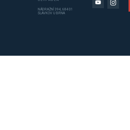
NÁDRAŽNÍ 394, 684 01
SLAVKOV U BRNA