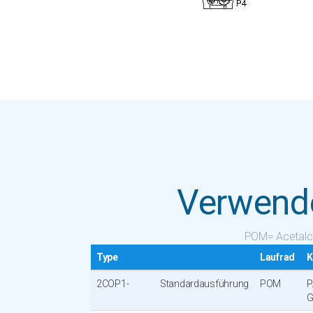
Verwende
POM= Acetalc
Type
Laufrad
K
2COP1-
Standardausführung
POM
P
G