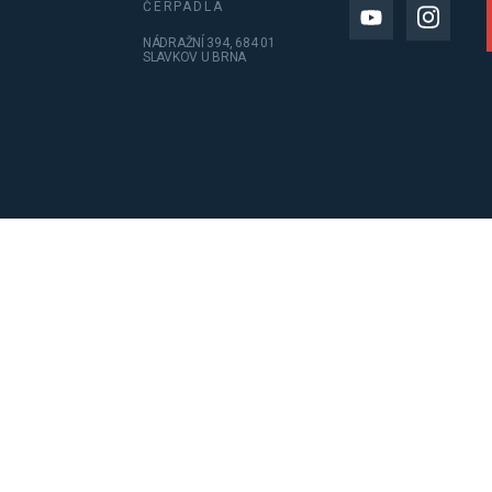
ČERPADLA
NÁDRAŽNÍ 394, 684 01
SLAVKOV U BRNA