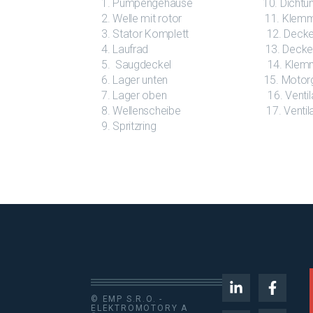
1. Pumpengehäuse 10. Dichtung 
2. Welle mit rotor 11. Klemmk
3. Stator Komplett 12. Deckeldic
4. Laufrad 13. Deckel kl
5. Saugdeckel 14. Klemmb
6. Lager unten 15. Motorgehä
7. Lager oben 16. Ventila
8. Wellenscheibe 17. Ventilato
9. Spritzring
© EMP S.R.O. -
ELEKTROMOTORY A