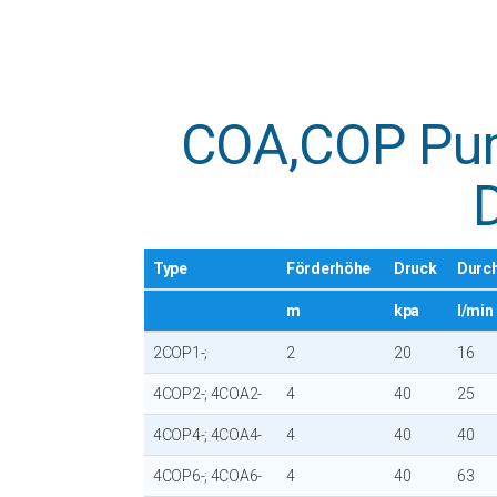
COA,COP Pu
Type
Förderhöhe
Druck
Durc
m
kpa
l/min
2COP1-;
2
20
16
4COP2-; 4COA2-
4
40
25
4COP4-; 4COA4-
4
40
40
4COP6-; 4COA6-
4
40
63