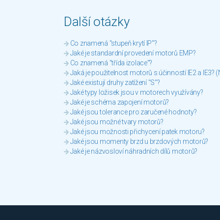
Další otázky
Co znamená "stupeň krytí IP"?
Jaké je standardní provedení motorů EMP?
Co znamená "třída izolace"?
Jaká je použitelnost motorů s účinností IE2 a IE3? 
Jaké existují druhy zatížení "S"?
Jaké typy ložisek jsou v motorech využívány?
Jaké je schéma zapojení motorů?
Jaké jsou tolerance pro zaručené hodnoty?
Jaké jsou možné tvary motorů?
Jaké jsou možnosti přichycení patek motoru?
Jaké jsou momenty brzd u brzdových motorů?
Jaké je názvosloví náhradních dílů motorů?