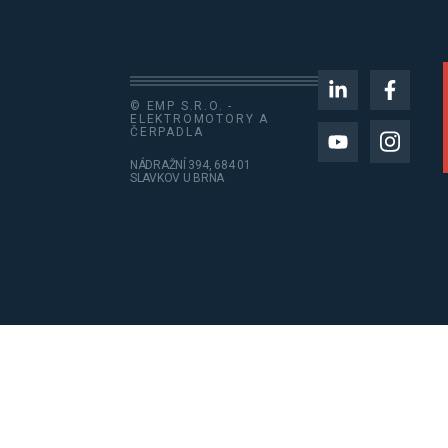
© EMP S.R.O. -
ELEKTROMOTORY A
ČERPADLA
NÁDRAŽNÍ 394, 684 01
SLAVKOV U BRNA