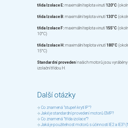
třída Izolace E:
maximální teplota vinutí
120°C
(okoln
třída Izolace B:
maximální teplota vinutí
130°C
(okoln
třída Izolace F:
maximální teplota vinutí
155°C
(okoln
10°C)
třída Izolace H:
maximální teplota vinutí
180°C
(okol
15°C)
Standardní proveden
í našich motorů jsou vyráběny 
izolační třídou H.
Další otázky
Co znamená "stupeň krytí IP"?
Jaké je standardní provedení motorů EMP?
Co znamená "třída izolace"?
Jaká je použitelnost motorů s účinností IE2 a IE3? 