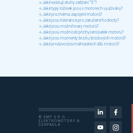
Jaké existují druhy zatížení "S"?
Jaké typy ložisek jsou v motorech využívány?
Jaké je schéma zapojení motorů?
Jaké jsou tolerance pro zaručené hodnoty?
Jaké jsou možné tvary motorů?
Jaké jsou možnosti přichycení patek motoru?
Jaké jsou momenty brzd u brzdových motorů?
Jaké je názvosloví náhradních dílů motorů?
© EMP S.R.O. -
ELEKTROMOTORY A
ČERPADLA