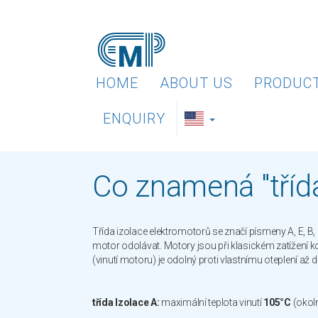
HOME
ABOUT US
PRODUC
ENQUIRY
Co znamená "třída
Třída izolace elektromotorů se značí písmeny A, E, B,
motor odolávat. Motory jsou při klasickém zatížení 
(vinutí motoru) je odolný proti vlastnímu oteplení až 
třída Izolace A:
maximální teplota vinutí
105°C
(okoln