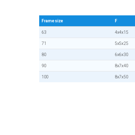
Frame size
F
63
4x4x15
71
5x5x25
80
6x6x30
90
8x7x40
100
8x7x50